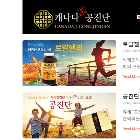
Skip
to
content
로얄젤
gongjind
세계인의
벌의 근원
Read More
공진단
gongjind
유래 “공
면역력을 
Read More