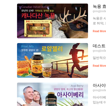
녹용 
gongjind
녹용은 
로 허약,
Read More
데스트
gongjind
일반적으로
Read More
아사이
gongjind
아사이베
있는데 이