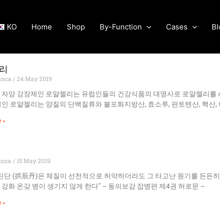
KO
Home
Shop
By-Function
Cases
Bl
리
anca
24 May 2019
 자양 강장제인 로얄젤리는 유럽인들의 건강식품의 대명사로 로얄젤리를 4
인 로얄젤리는 양질의 단백질류와 불포화지방산, 효소루, 판토텐산, 핵산,
 »
anca
15 May 2019
진단 (拱辰丹)은 체질이 선천적으로 허약하더라도 그 타고난 원기를 든든히
강화 온갖 병이 생기지 않게 한다” – 동의보감 잡병편 제4권 허로문 –
 »