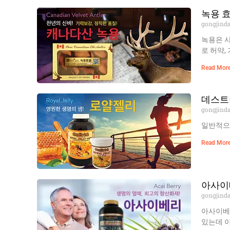
녹용 
gongjind
녹용은 
로 허약,
Read More
데스트
gongjind
일반적으로
Read More
아사이
gongjind
아사이베
있는데 이