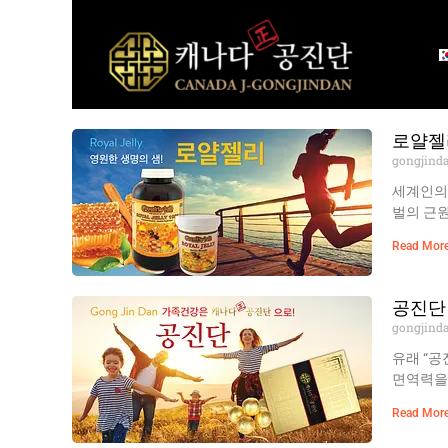
Skip
to
content
로얄젤
gongjind
세계인의
벌의 근원
Read More
공진단
gongjind
유래 “공
면역력을 
Read More