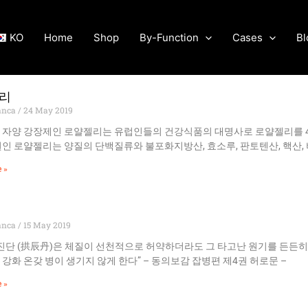
KO
Home
Shop
By-Function
Cases
Bl
리
anca
24 May 2019
 자양 강장제인 로얄젤리는 유럽인들의 건강식품의 대명사로 로얄젤리를 4
인 로얄젤리는 양질의 단백질류와 불포화지방산, 효소루, 판토텐산, 핵산,
 »
anca
15 May 2019
진단 (拱辰丹)은 체질이 선천적으로 허약하더라도 그 타고난 원기를 든든히
강화 온갖 병이 생기지 않게 한다” – 동의보감 잡병편 제4권 허로문 –
 »