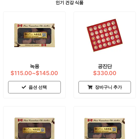
인기 건강 식품
가
여
격
러
범
변
위:
형
$115.00~$145.00
이
이
상
품
녹용
공진단
에
$
115.00
~
$
145.00
$
330.00
있
습
옵션 선택
장바구니 추가
니
다.
상
품
페
이
지
에