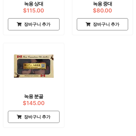
션
녹용 상대
녹용 중대
을
$
115.00
$
80.00
선
택
장바구니 추가
장바구니 추가
할
수
있
습
니
다.
녹용 분골
$
145.00
장바구니 추가