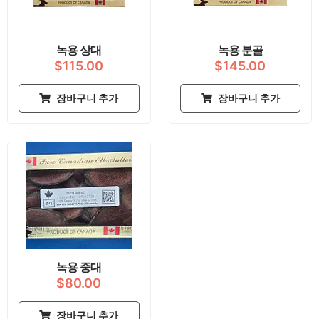
서
옵
션
녹용 상대
녹용 분골
을
$
115.00
$
145.00
선
택
장바구니 추가
장바구니 추가
할
수
있
습
니
다.
녹용 중대
$
80.00
장바구니 추가