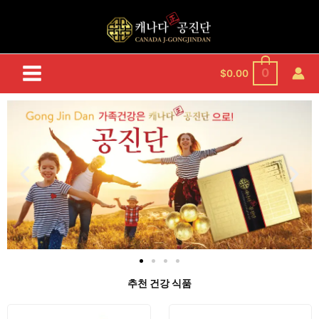
콘
텐
츠
로
건
0
$
0.00
너
뛰
기
추천 건강 식품
가
여