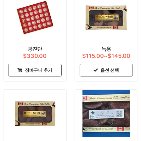
격
러
범
변
위:
형
$11
이
이
상
품
공진단
녹용
에
$
330.00
$
115.00
~
$
145.00
있
습
장바구니 추가
옵션 선택
니
다.
상
품
페
이
지
에
서
옵