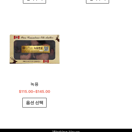
가
여
격
러
범
변
위:
$115.00~$145.00
형
이
이
상
품
에
있
녹용
습
$
115.00
~
$
145.00
니
다.
옵션 선택
상
품
페
이
Working Hours