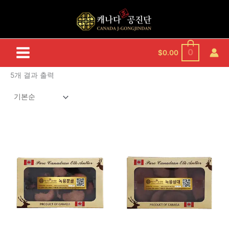
콘
텐
츠
로
건
0
$
0.00
너
뛰
5개 결과 출력
기