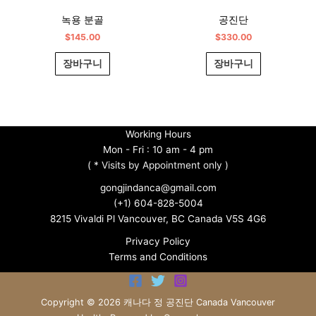
녹용 분골
공진단
$
145.00
$
330.00
장바구니
장바구니
Working Hours
Mon - Fri : 10 am - 4 pm
(
* Visits by Appointment only )
gongjindanca@gmail.com
(+1) 604-828-5004
8215 Vivaldi Pl Vancouver, BC Canada V5S 4G6
Privacy Policy
Terms and Conditions
Copyright © 2026 캐나다 정 공진단 Canada Vancouver