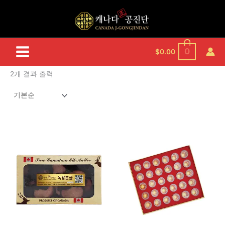
콘
텐
츠
로
건
0
$
0.00
너
뛰
2개 결과 출력
기