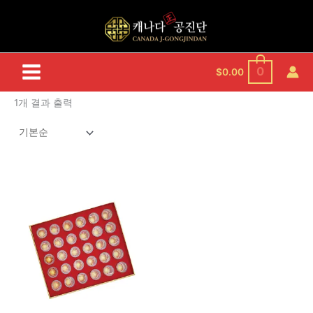
콘
텐
츠
로
건
0
$
0.00
너
뛰
1개 결과 출력
기