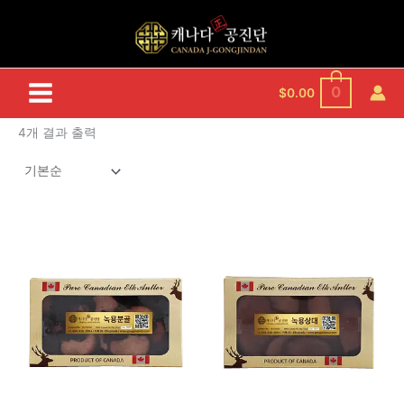
콘
텐
츠
로
건
0
$
0.00
너
뛰
4개 결과 출력
기