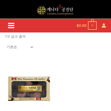
콘
텐
츠
로
건
0
$
0.00
너
뛰
1개 결과 출력
기
가
여
격
러
범
변
위:
$115.00~$145.00
형
이
이
상
품
에