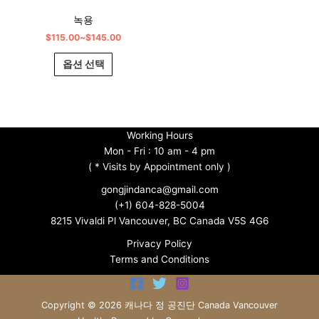
있
녹용
습
$
115.00
~
$
145.00
니
다.
옵션 선택
상
품
페
이
Working Hours
지
Mon - Fri : 10 am - 4 pm
에
(
* Visits by Appointment only )
서
옵
gongjindanca@gmail.com
션
(+1) 604-828-5004
을
8215 Vivaldi Pl Vancouver, BC Canada V5S 4G6
선
Privacy Policy
택
Terms and Conditions
할
수
있
Copyright © 2026 캐나다 정 공진단 Canada Vancouver
습